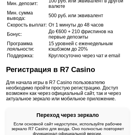
100 руб. или эквивалент в другой
Мин. депозит:
валюте
Мин. сумма
500 руб. или эквивалент
вывода:
Скорость выплат:
От 1 минуты до 48 часов
До €600 + 210 фриспинов на
Бонус:
первые депозиты
Программа
15 уровней с еженедельным
лояльности:
кэшбэком до 20%
Поддержка:
Круглосуточно через чат и email
Регистрация в R7 Casino
Для начала игры в R7 Casino пользователю
необходимо пройти простую регистрацию. Доступ
возможен как через официальный сайт, так и через
актуальное зеркало или мобильное приложение.
Переход через зеркало
Если основной сайт недоступен, используйте рабочее
зеркало R7 Casino для входа. Оно полностью повторяет
функционал официальной версии.