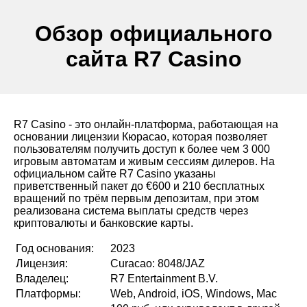
Обзор официального
сайта R7 Casino
R7 Casino - это онлайн-платформа, работающая на
основании лицензии Кюрасао, которая позволяет
пользователям получить доступ к более чем 3 000
игровым автоматам и живым сессиям дилеров. На
официальном сайте R7 Casino указаны
приветственный пакет до €600 и 210 бесплатных
вращений по трём первым депозитам, при этом
реализована система выплаты средств через
криптовалюты и банковские карты.
Год основания:
2023
Лицензия:
Curacao: 8048/JAZ
Владелец:
R7 Entertainment B.V.
Платформы:
Web, Android, iOS, Windows, Mac