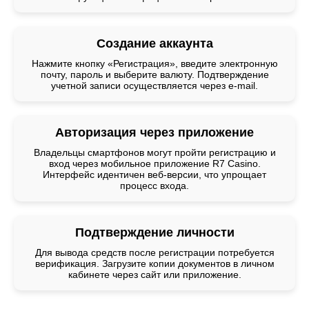
Создание аккаунта
Нажмите кнопку «Регистрация», введите электронную
почту, пароль и выберите валюту. Подтверждение
учетной записи осуществляется через e-mail.
Авторизация через приложение
Владельцы смартфонов могут пройти регистрацию и
вход через мобильное приложение R7 Casino.
Интерфейс идентичен веб-версии, что упрощает
процесс входа.
Подтверждение личности
Для вывода средств после регистрации потребуется
верификация. Загрузите копии документов в личном
кабинете через сайт или приложение.